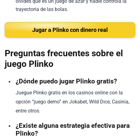
olvides que es un juego de azar y nadie controla la
trayectoria de las bolas.
Jugar a Plinko con dinero real
Preguntas frecuentes sobre el
juego Plinko
¿Dónde puedo jugar Plinko gratis?
Juegue Plinko gratis en los casinos online con la
opción “juego demo” en Jokabet, Wild Dice, Casinia,
entre otros.
¿Existe alguna estrategia efectiva para
Plinko?