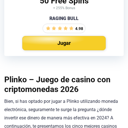
50 Free Spins
+ 255% Bonus
RAGING BULL
4.98
Jugar
Plinko – Juego de casino con
criptomonedas 2026
Bien, si has optado por jugar a Plinko utilizando moneda
electrónica, seguramente te surge la pregunta ¿dónde
invertir ese dinero de manera más efectiva en 2024? A
continuación, te presentamos los cinco mejores casinos