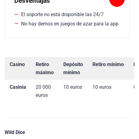
Desventajas
El soporte no está disponible las 24/7
No hay demos en juegos de azar para la app
Casino
Retiro
Depósito
Retiro
mínimo
Li
máximo
mínimo
Casinia
20 000
10 euros
10 euros
Cu
euros
Wild Dice