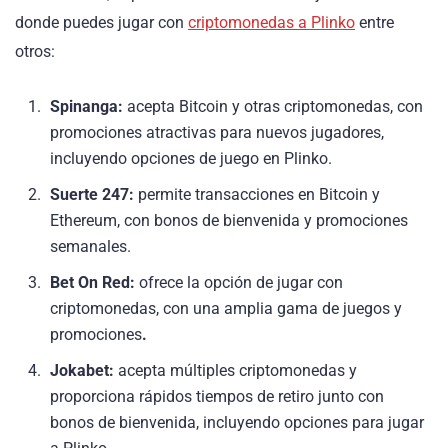
donde puedes jugar con
criptomonedas a Plinko
entre
otros:
Spinanga:
acepta Bitcoin y otras criptomonedas, con
promociones atractivas para nuevos jugadores,
incluyendo opciones de juego en Plinko.
Suerte 247:
permite transacciones en Bitcoin y
Ethereum, con bonos de bienvenida y promociones
semanales​.
Bet On Red:
ofrece la opción de jugar con
criptomonedas, con una amplia gama de juegos y
promociones
​.
Jokabet:
acepta múltiples criptomonedas y
proporciona rápidos tiempos de retiro junto con
bonos de bienvenida, incluyendo opciones para jugar