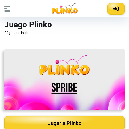
Juego Plinko
Página de inicio
Jugar a Plinko