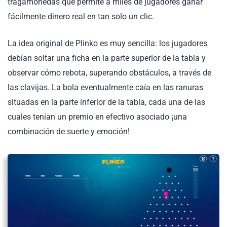
tragamonedas que permite a miles de jugadores ganar
fácilmente dinero real en tan solo un clic.
La idea original de Plinko es muy sencilla: los jugadores
debían soltar una ficha en la parte superior de la tabla y
observar cómo rebota, superando obstáculos, a través de
las clavijas. La bola eventualmente caía en las ranuras
situadas en la parte inferior de la tabla, cada una de las
cuales tenían un premio en efectivo asociado ¡una
combinación de suerte y emoción!