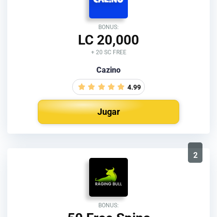
BONUS:
LC 20,000
+ 20 SC FREE
Cazino
4.99
Jugar
2
BONUS: