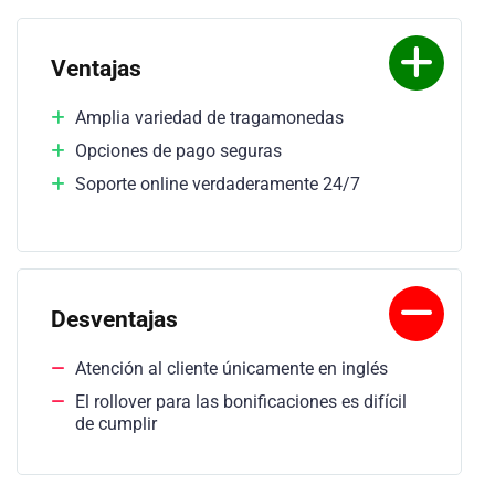
Ventajas
Amplia variedad de tragamonedas
Opciones de pago seguras
Soporte online verdaderamente 24/7
Desventajas
Atención al cliente únicamente en inglés
El rollover para las bonificaciones es difícil
de cumplir