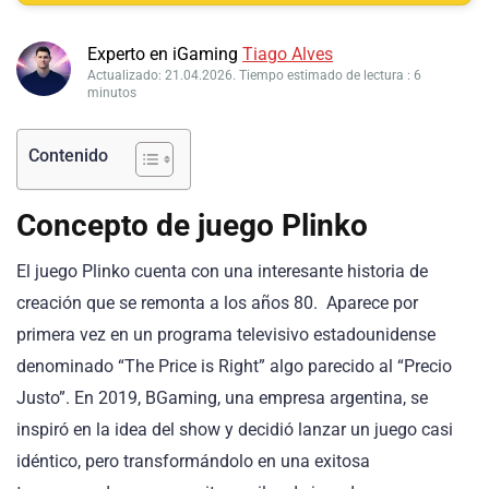
Experto en iGaming
Tiago Alves
Actualizado: 21.04.2026. Tiempo estimado de lectura : 6
minutos
Contenido
Concepto de juego Plinko
El juego Plinko cuenta con una interesante historia de
creación que se remonta a los años 80. Aparece por
primera vez en un programa televisivo estadounidense
denominado “The Price is Right” algo parecido al “Precio
Justo”. En 2019, BGaming, una empresa argentina, se
inspiró en la idea del show y decidió lanzar un juego casi
idéntico, pero transformándolo en una exitosa