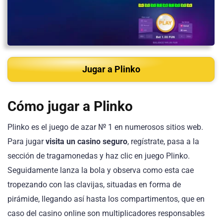
Jugar a Plinko
Cómo jugar a Plinko
Plinko es el juego de azar № 1 en numerosos sitios web.
Para jugar
visita un casino seguro
, regístrate, pasa a la
sección de tragamonedas y haz clic en juego Plinko.
Seguidamente lanza la bola y observa como esta cae
tropezando con las clavijas, situadas en forma de
pirámide, llegando así hasta los compartimentos, que en
caso del casino online son multiplicadores responsables