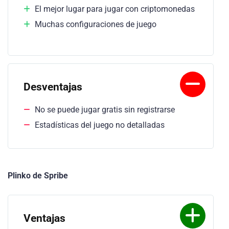
El mejor lugar para jugar con criptomonedas
Muchas configuraciones de juego
Desventajas
No se puede jugar gratis sin registrarse
Estadísticas del juego no detalladas
Plinko de Spribe
Ventajas