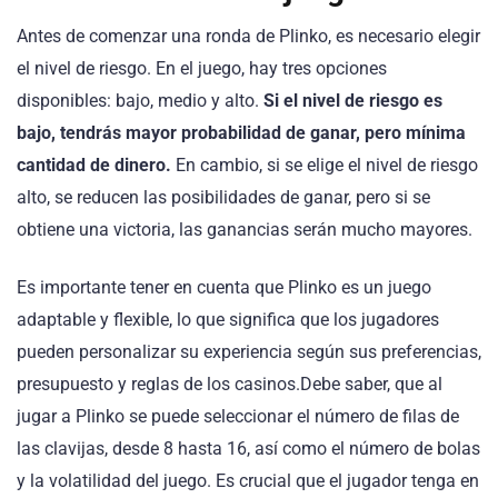
Antes de comenzar una ronda de Plinko, es necesario elegir
el nivel de riesgo. En el juego, hay tres opciones
disponibles: bajo, medio y alto.
Si el nivel de riesgo es
bajo, tendrás mayor probabilidad de ganar, pero mínima
cantidad de dinero.
En cambio, si se elige el nivel de riesgo
alto, se reducen las posibilidades de ganar, pero si se
obtiene una victoria, las ganancias serán mucho mayores.
Es importante tener en cuenta que Plinko es un juego
adaptable y flexible, lo que significa que los jugadores
pueden personalizar su experiencia según sus preferencias,
presupuesto y reglas de los casinos.Debe saber, que al
jugar a Plinko se puede seleccionar el número de filas de
las clavijas, desde 8 hasta 16, así como el número de bolas
y la volatilidad del juego. Es crucial que el jugador tenga en