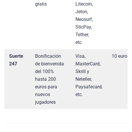
gratis
Litecoin,
Jeton,
Neosurf,
SticPay,
Tether,
etc.
Suerte
Bonificación
Visa,
10 euros
247
de bienvenida
MasterCard,
del 100%
Skrill y
hasta 200
Neteller,
euros para
Paysafecard,
nuevos
etc.
jugadores