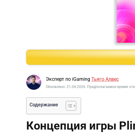
Эксперт по iGaming
Тьяго Алвес
Обновлено: 21.04.2026. Предполагаемое время чтен
Содержание
Концепция игры Pli