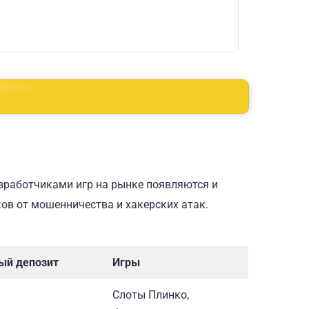
 разработчиками игр на рынке появляются и
в от мошенничества и хакерских атак.
ый депозит
Игры
Слоты Плинко,