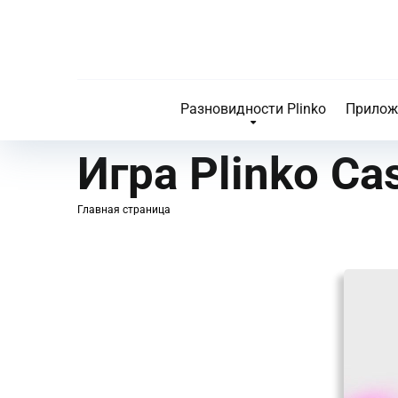
Разновидности Plinko
Приложе
Игра Plinko Ca
Главная страница