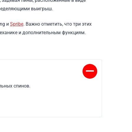
з, задевая пины, расположенные в виде
определяющими выигрыш.
ing и
Spribe
. Важно отметить, что три этих
механике и дополнительным функциям.
льных спинов.