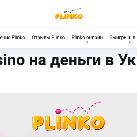
ние Plinko
Отзывы Plinko
Plinko онлайн
Выигрыш в 
sino на деньги в У