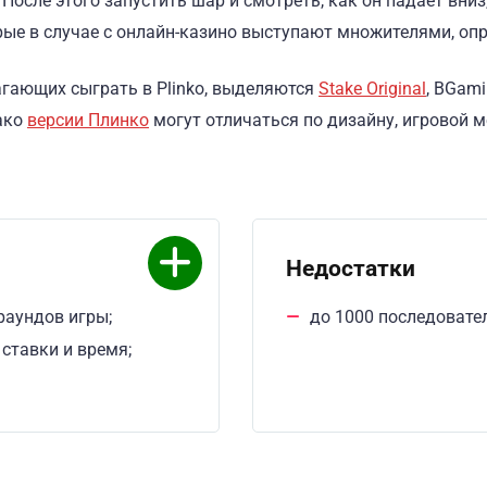
 После этого запустить шар и смотреть, как он падает вни
орые в случае с онлайн-казино выступают множителями, 
гающих сыграть в Plinko, выделяются
Stake Original
, BGam
нако
версии Плинко
могут отличаться по дизайну, игровой 
Недостатки
раундов игры;
до 1000 последовате
ставки и время;