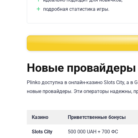
подробная статистика игры.
Новые провайдеры 
Plinko доступна в онлайн-казино Slots City, а
новые провайдеры. Эти операторы надежны, п
Казино
Приветственные бонусы
Slots City
500 000 UAH + 700 ФС