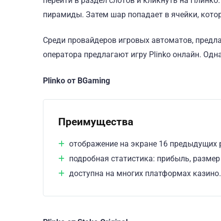
перейти в раздел слотов и кликнуть на Плинко.
пирамиды. Затем шар попадает в ячейки, кот
Среди провайдеров игровых автоматов, предла
оператора предлагают игру Plinko онлайн. Од
Plinko от BGaming
Преимущества
отображение на экране 16 предыдущих 
подробная статистика: прибыль, размер 
доступна на многих платформах казино.