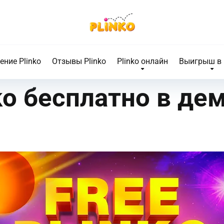
ние Plinko
Отзывы Plinko
Plinko онлайн
Выигрыш в 
nko бесплатно в д