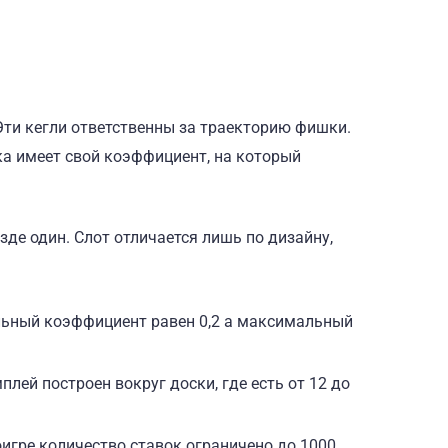
 Эти кегли ответственны за траекторию фишки.
а имеет свой коэффициент, на который
езде один. Слот отличается лишь по дизайну,
мальный коэффициент равен 0,2 а максимальный
лей построен вокруг доски, где есть от 12 до
игре количество ставок ограничено до 1000.