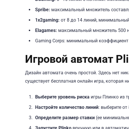
Spribe:
максимальный множитель составляе
1x2gaming:
от 8 до 14 линий, минимальны
Еlagames:
максимальный множитель 500 нах
Gaming Corps: минимальный коэффициент 
Игровой автомат Pli
Дизайн автомата очень простой. Здесь нет ни
существует бесплатная онлайн игра, которая н
Выберите уровень риска
игры Плинко из т
Настройте количество линий
: выберите от
Определите размер ставки
(ее минимальны
Запустите Plinko
вручную или в автоматич