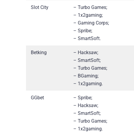
Slot City
– Turbo Games;
– 1x2gaming;
– Gaming Corps;
– Spribe;
– SmartSoft.
Betking
– Hacksaw;
– SmartSoft;
– Turbo Games;
– BGaming;
– 1x2gaming.
GGbet
– Spribe;
– Hacksaw;
– SmartSoft;
– Turbo Games;
– 1x2gaming.