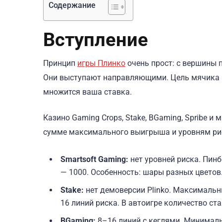
Содержание
Вступление
Принцип
игры Плинко
очень прост: с вершины п
Они выступают направляющими. Цель мячика —
множится ваша ставка.
Казино Gaming Crops, Stake, BGaming, Spribe и
сумме максимального выигрыша и уровням ри
Smartsoft Gaming:
нет уровней риска. Пинб
— 1000. Особенность: шары разных цветов
Stake:
нет демоверсии Plinko. Максимальны
16 линий риска. В автоигре количество ст
BGaming:
8–16 линий с кеглями. Минималь