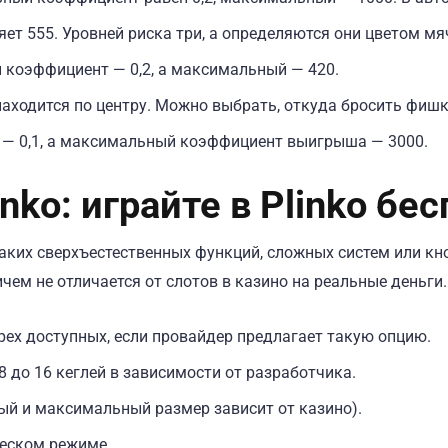
т 555. Уровней риска три, а определяются они цветом мя
й коэффициент — 0,2, а максимальный — 420.
одится по центру. Можно выбрать, откуда бросить фишку:
— 0,1, а максимальный коэффициент выигрыша — 3000.
nko: играйте в Plinko бе
каких сверхъестественных функций, сложных систем или кн
ичем не отличается от слотов в казино на реальные деньги
рех доступных, если провайдер предлагает такую опцию.
 8 до 16 кеглей в зависимости от разработчика.
й и максимальный размер зависит от казино).
еском режиме.