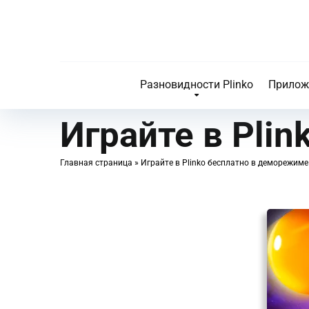
Разновидности Plinko
Приложе
Играйте в Pli
Главная страница
»
Играйте в Plinko бесплатно в деморежиме