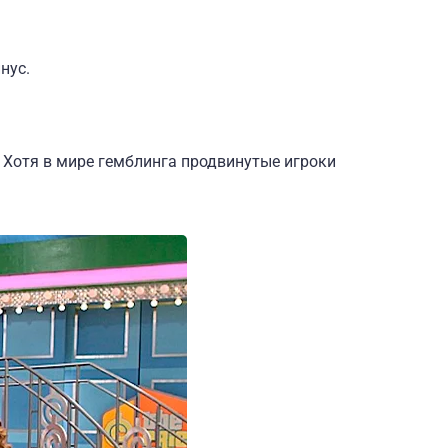
нус.
Хотя в мире гемблинга продвинутые игроки