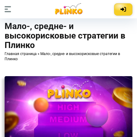
Мало-, средне- и
высокорисковые стратегии в
Плинко
Главная страница
»
Мало-, средне- и высокорисковые стратегии в
Плинко