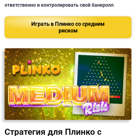
ответственно и контролировать свой банкролл
.
Играть в Плинко со средним
риском
Стратегия для Плинко с