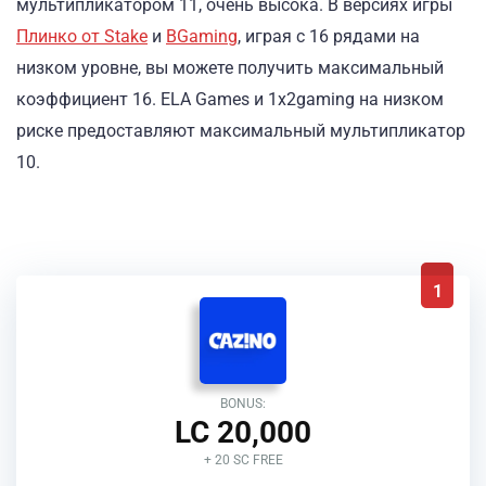
мультипликатором 11, очень высока. В версиях игры
Плинко от Stake
и
BGaming
, играя с 16 рядами на
низком уровне, вы можете получить максимальный
коэффициент 16. ELA Games и 1х2gaming на низком
риске предоставляют максимальный мультипликатор
10.
1
BONUS:
LC 20,000
+ 20 SC FREE