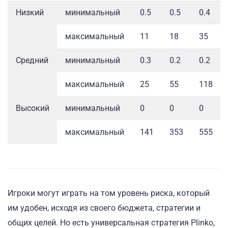
Низкий
минимальный
0.5
0.5
0.4
максимальный
11
18
35
Средний
минимальный
0.3
0.2
0.2
максимальный
25
55
118
Высокий
минимальный
0
0
0
максимальный
141
353
555
Игроки могут играть на том уровень риска, который
им удобен, исходя из своего бюджета, стратегии и
общих целей. Но есть универсальная стратегия Plinko,