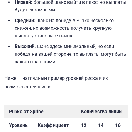
Низкий:
большой шанс выйти в плюс, но выплаты
будут скромными.
Средний:
шанс на победу в Plinko несколько
снижен, но возможность получить крупную
выплату становится выше.
Высокий:
шанс здесь минимальный, но если
победа на вашей стороне, то выплаты могут быть
захватывающими.
Ниже — наглядный пример уровней риска и их
возможностей в игре.
Plinko от Spribe
Количество линий
Уровень
Коэффициент
12
14
16