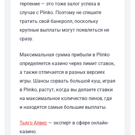
терпение — это тоже залог успеха в
случае с Plinko. Поэтому не спешите
тратить свой банкролл, поскольку
крупные выплаты могут появляться не
сразу.
Максимальная сумма прибыли в Plinko
определяется казино через лимит ставок,
а также отличается в разных версиях
игры. Шансы сорвать большой куш, играя
в Plinko, растут, когда вы делаете ставки
на максимальное количество пинов, где
и находятся самые большие выплаты.
Тьяго Алвес
— эксперт в сфере онлайн-
казино.